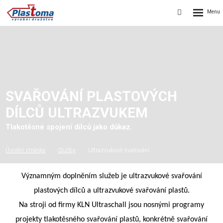
Rozbalen
Vyhledávání
menu
SVAŘOVÁNÍ PLASTOVÝCH
DÍLCŮ ULTRAZVUKEM
Tlakotěsné spojení dílců jako důkaz.
Úvodní stránka
Služby
Ultrazvukové svařování
Významným doplněním služeb je ultrazvukové svařování
plastových dílců a ultrazvukové svařování plastů.
Na stroji od firmy KLN Ultraschall jsou nosnými programy
projekty tlakotěsného svařování plastů, konkrétně svařování