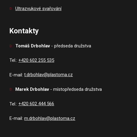
Ultrazvukové svařování
Kontakty
Tomáš Drbohlav
-
p
ředseda družstva
Tel.:
+420 602 255 535
E-mail:
t.drbohlav@plastoma.cz
Marek Drbohlav
-
místopředseda družstva
Tel.:
+420 602 444 566
E-mail:
m.drbohlav@plastoma.cz