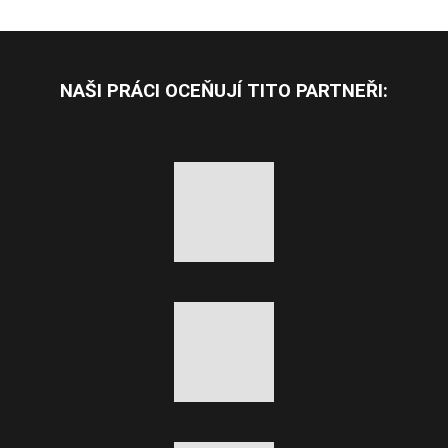
se
nepodařilo
odeslat.
NAŠI PRÁCI OCEŇUJÍ TITO PARTNEŘI: