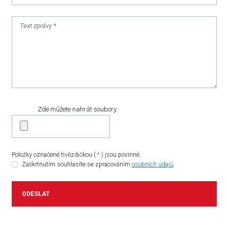
Zde můžete nahrát soubory:
Položky označené hvězdičkou (
*
) jsou povinné.
Zaškrtnutím souhlasíte se zpracováním
osobních údajů
.
Zaškrtnutím
souhlasíte
se
zpracováním
ODESLAT
osobních
údajů
.
Formulář